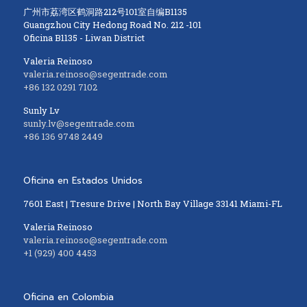
广州市荔湾区鹤洞路212号101室自编B1135
Guangzhou City Hedong Road No. 212 -101
Oficina B1135 - Liwan District
Valeria Reinoso
valeria.reinoso@segentrade.com
+86 132 0291 7102
Sunly Lv
sunly.lv@segentrade.com
+86 136 9748 2449
Oficina en Estados Unidos
7601 East | Tresure Drive | North Bay Village 33141 Miami-FL
Valeria Reinoso
valeria.reinoso@segentrade.com
+1 (929) 400 4453
Oficina en Colombia